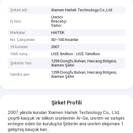
Şirket adı
Xiamen Haitek Technology Co.,Ltd
Üretici
İş türü:
İhracatçı
Satıcı
Markalar:
HAİTEK
No. Çalışanları:
50~100 İnsanlar
Yıl kurulan:
2007
Yıllık satış:
US$ 5million - US$ 10million
1299 Dongfu Bulvarı, Haicang Bölgesi,
Şirketin Yeri
Xiamen Şehri
1299 Dongfu Bulvarı, Haicang Bölgesi,
fabrika yeri
Xiamen Şehri
Şirket Profili
2007 yılında kurulan Xiamen Haitek Technology Co., Ltd,
çeşitli kauçuk ve silikon ürünlerinin Ar-Ge, üretim ve satışını
entegre eden bir kuruluştur.Şirketin ana üretim ekipmanı 1
gelişmiş kauçuk karı...