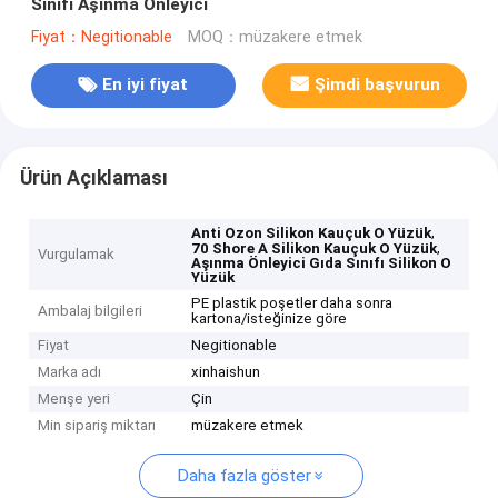
Sınıfı Aşınma Önleyici
Fiyat：Negitionable
MOQ：müzakere etmek
En iyi fiyat
Şimdi başvurun
Ürün Açıklaması
,
Anti Ozon Silikon Kauçuk O Yüzük
,
70 Shore A Silikon Kauçuk O Yüzük
Vurgulamak
Aşınma Önleyici Gıda Sınıfı Silikon O
Yüzük
PE plastik poşetler daha sonra
Ambalaj bilgileri
kartona/isteğinize göre
Fiyat
Negitionable
Marka adı
xinhaishun
Menşe yeri
Çin
Min sipariş miktarı
müzakere etmek
Daha fazla göster