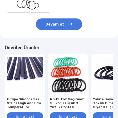
Devam et
Önerilen Ürünler
E Type Silicone Seal
RoHS Toz Geçirmez
Yakıta Dayanık
Strips High And Low
Silikon Kauçuk O
Toksik Olmaya
Temperature
Yüzük Contası
Siyah Kauçuk 
Resistant
Aşınma Karşıtı Ses
Contası Aşınm
Yalıtımı
Önleyici Su
En iyi fiyat
En iyi fiyat
En iyi fiy