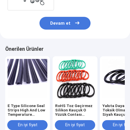
Devam et
Önerilen Ürünler
E Type Silicone Seal
RoHS Toz Geçirmez
Yakıta Dayanık
Strips High And Low
Silikon Kauçuk O
Toksik Olmaya
Temperature
Yüzük Contası
Siyah Kauçuk 
Resistant
Aşınma Karşıtı Ses
Contası Aşınm
Yalıtımı
Önleyici Su
En iyi fiyat
En iyi fiyat
En iyi fiy
Geçirmez