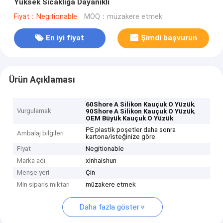
Yüksek Sıcaklığa Dayanıklı
Fiyat：Negitionable
MOQ：müzakere etmek
En iyi fiyat
Şimdi başvurun
Ürün Açıklaması
,
60Shore A Silikon Kauçuk O Yüzük
Vurgulamak
,
90Shore A Silikon Kauçuk O Yüzük
OEM Büyük Kauçuk O Yüzük
PE plastik poşetler daha sonra
Ambalaj bilgileri
kartona/isteğinize göre
Fiyat
Negitionable
Marka adı
xinhaishun
Menşe yeri
Çin
Min sipariş miktarı
müzakere etmek
Daha fazla göster